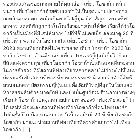
ท้องถิ่นแสนอร่อยมากมายให้คุณเลือก เที่ยว โอซาก้า หน้า
หนาว เที่ยวโอซาก้าด้วยตัวเอง ทำให้เป็นจุดหมายปลายทาง
ยอดนิยมตลอดกาลเมื่อเดินทางไปญี่ปุ่น ที่สำคัญค่าครองชีพ
อาหาร และที่พักถูกกว่าในโตเกียวอย่างเห็นได้ชัด เรียกได้ว่าโอ
ซาก้าเป็นเมืองที่มีเสน่ห์มากๆ ไปกี่ทีก็ไม่เคยเบื่อ ลองมาดู 20 ที่
เที่ยวห้ามพลาดในโอซาก้ากัน เที่ยวโอซากา เที่ยว โอซาก้า
2023 สถานที่ยอดฮิตที่ไม่ควรพลาด เที่ยว โอซาก้า 2023 โอ
ซาก้า โอซาก้าเป็นเมืองท่องเที่ยว ประเทศญี่ปุ่นที่เต็มไปด้วย
สีสันแห่งความสุข เที่ยวโอซาก้า โอซาก้าเป็นดินแดนที่สวยงาม
ในการสำรวจ ที่มีสถานที่ท่องเที่ยวหลากหลายไม่ว่าจะไปที่ไหน
ก็ครบครันทั้งสถานที่ท่องเที่ยวทางธรรมชาติ ศาลเจ้าศักดิ์สิทธิ์
สวนสนุกสถาปัตยกรรมญี่ปุ่นแบบดั้งเดิมที่ใหญ่ที่สุดในโลกและ
ห้างสรรพสินค้าขนาดยักษ์ และยังเป็นศูนย์รวมร้านอาหารต่างๆ
เรียกว่าโอซาก้าเป็นจุดหมายปลายทางของนักท่องเที่ยวเลยก็ว่า
ได้ เสน่ห์เมืองและสถานที่ท่องเที่ยวโอซาก้าที่คนไทยหลงรัก!
ไปกี่ครั้งก็ไม่เบื่อแน่นอน และวันนี้แอดมินมี 20 ที่เที่ยวโอซาก้า
โอซาก้า มาแนะนำสถานที่ท่องเที่ยวที่ควรค่าแก่การไป เที่ยว
โอซาก้า […]