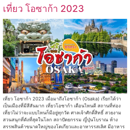
เที่ยว โอซาก้า 2023
เที่ยว โอซาก้า 2023 เมื่อมาถึงโอซาก้า (Osaka) เรียกได้ว่า
เป็นเมืองที่มีสีสันมาก เที่ยวโอซาก้า เดือนไหนดี สถานที่ท่อง
เที่ยวไม่ว่าจะแบบไหนก็มีอยู่ทุกวัด ศาลเจ้าศักดิ์สิทธิ์ สวยงาม
สวนสนุกที่ดังที่สุดในโลก สถาปัตยกรรม ญี่ปุ่นโบราณ ห้าง
สรรพสินค้าขนาดใหญ่ของโตเกียวและอาหารรสเลิศ มีอาหาร