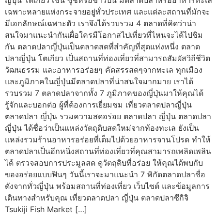
ญี่ปุ่น โตเกียว เช่น ซูชิหรือข้าวปั้น มีตลาดปลาหรืออาหารทะเล
เฉพาะหลายแห่งกระจายอยู่ทั่วประเทศ และแต่ละสถานที่มักจะ
มีเอกลักษณ์เฉพาะตัว เราจึงได้รวบรวม 4 ตลาดที่คิดว่าน่า
สนใจมาแนะนำกันเผื่อใครมีโอกาสไปเที่ยวที่ไหนจะได้ไปชิม
กัน ตลาดปลาญี่ปุ่นเป็นตลาดสดที่สำคัญที่สุดแห่งหนึ่ง ตลาด
ปลาญี่ปุ่น โตเกียว เป็นสถานที่ท่องเที่ยวที่สามารถสัมผัสวิถีชีวิต
วัฒนธรรม และอาหารอร่อยๆ คัดสรรสดๆจากทะเล ทุกเมือง
และภูมิภาคในญี่ปุ่นมีตลาดปลาที่น่าสนใจมากมาย เราได้
รวบรวม 7 ตลาดปลาจากทั้ง 7 ภูมิภาคของญี่ปุ่นมาให้คุณได้
รู้จักและบอกต่อ ผู้ที่ต้องการเยี่ยมชม เที่ยวตลาดปลาญี่ปุ่น
ตลาดปลา ญี่ปุ่น รวมความสดอร่อย ตลาดปลา ญี่ปุ่น ตลาดปลา
ญี่ปุ่น ได้ชื่อว่าเป็นแหล่งวัตถุดิบสดใหม่จากท้องทะเล ยังเป็น
แหล่งรวมร้านอาหารอร่อยที่เต็มไปด้วยอาหารจานโปรด ทำให้
ตลาดปลาเป็นอีกหนึ่งสถานที่ท่องเที่ยวที่คุณสามารถเพลิดเพลิน
ได้ ตรวจสอบการประมูลสด ดูวัตถุดิบที่อร่อย ให้คุณได้พบกับ
ของอร่อยแบบฟินๆ วันนี้เราจะมาแนะนำ 7 พิกัดตลาดปลาชื่อ
ดังจากทั่วญี่ปุ่น พร้อมสถานที่ท่องเที่ยว เว็บไซต์ และข้อมูลการ
เดินทางสำหรับคุณ เที่ยวตลาดปลา ญี่ปุ่น ตลาดปลาซึกิจิ
Tsukiji Fish Market […]