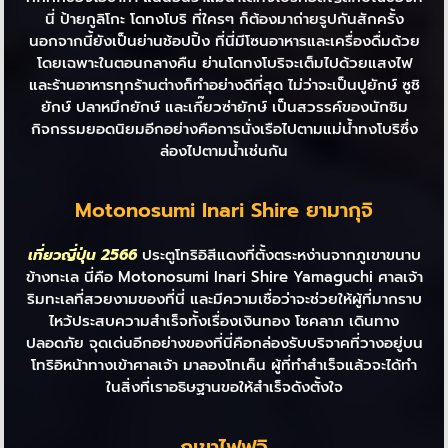
นี่ ป้ายกูลิโกะ โดทงโบริ ที่ใครๆ ก็ต้องมาถ่ายรูปกันสักครั้ง
นอกจากนี้ยังเป็นย่านช้อปปิ้ง ที่นี่มีโซนอาหารและเครื่องดื่มด้วย
โดยเฉพาะในตอนกลางคืน ย่านโดทงโบริจะเต็มไปด้วยแสงไฟ
และร้านอาหารทุกร้านต่างก็ทำอย่างดีที่สุด ไม่ว่าจะเป็นปูยักษ์ ซูชิ
ยักษ์ ปลาหมึกยักษ์ และเกี๊ยวซ่ายักษ์ เป็นสวรรค์ของนักชิม
กิจกรรมยอดนิยมอีกอย่างคือการนั่งเรือไปตามแม่น้ำทงโบริซึ่ง
ล่องไปตามน้ำเช่นกัน
Motonosumi Inari Shire ยามากุจิ
เที่ยวญี่ปุ่น 2566
ประตูโทริอิสีแดงที่ตั้งตระหง่านจากภูเขาขนาบ
ข้างทะเล นี่คือ Motonosumi Inari Shire Yamaguchi ศาลเจ้า
ริมทะเลที่สวยงามของที่นี่ และมีความเชื่อว่าจะช่วยให้ผู้ที่มากราบ
ไหว้ประสบความสำเร็จทั้งเรื่องเงินทอง โชคลาภ เดินทาง
ปลอดภัย จุดเด่นอีกอย่างของที่นี่คือกล่องรับบริจาคที่วางอยู่บน
โทริอิหน้าทางเข้าศาลเจ้า มาลองโทเค็น ผู้ที่ทำสำเร็จแล้วจะได้ทำ
ในสิ่งที่เราอธิษฐานขอให้สำเร็จดังตั้งใจ
ภูเขาไฟฟูจิ