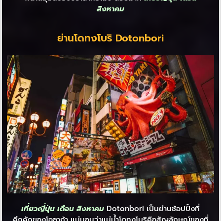
สิงหาคม
ย่านโดทงโบริ Dotonbori
เที่ยวญี่ปุ่น เดือน สิงหาคม
Dotonbori เป็นย่านช้อปปิ้งที่
คึกคักของโอซาก้า แน่นอนว่าแม่น้ำโดทงโบริคือสัญลักษณ์ของที่