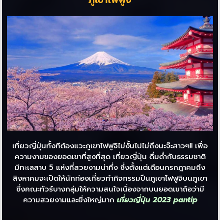
เที่ยวญี่ปุ่นทั้งทีต้องแวะภูเขาไฟฟูจิไม่งั้นไปไม่ถึงนะจ๊ะสาวๆ!! เพื่อ
ความงามของยอดเขาที่สูงที่สุด เที่ยวญี่ปุ่น ดื่มด่ำกับธรรมชาติ
มีทะเลสาบ 5 แห่งที่สวยงามน่าทึ่ง ซึ่งตั้งแต่เดือนกรกฎาคมถึง
สิงหาคมจะเปิดให้นักท่องเที่ยวทำกิจกรรมปีนภูเขาไฟฟูจิบนภูเขา
ซึ่งคณะทัวร์บางกลุ่มให้ความสนใจเนื่องจากบนยอดเขาถือว่ามี
ความสวยงามและยิ่งใหญ่มาก
เที่ยวญี่ปุ่น 2023 pantip