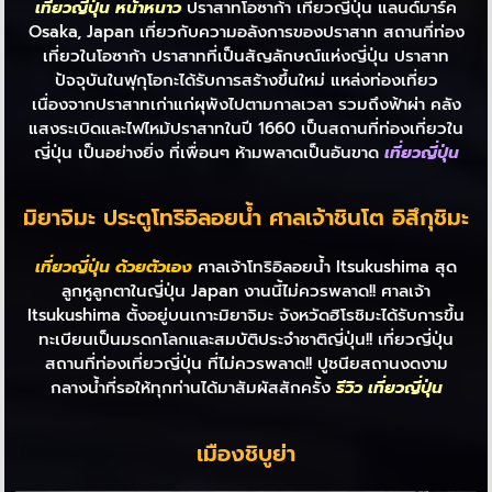
เที่ยวญี่ปุ่น หน้าหนาว
ปราสาทโอซาก้า เที่ยวญี่ปุ่น แลนด์มาร์ค
Osaka, Japan เที่ยวกับความอลังการของปราสาท สถานที่ท่อง
เที่ยวในโอซาก้า ปราสาทที่เป็นสัญลักษณ์แห่งญี่ปุ่น ปราสาท
ปัจจุบันในฟุกุโอกะได้รับการสร้างขึ้นใหม่ แหล่งท่องเที่ยว
เนื่องจากปราสาทเก่าแก่ผุพังไปตามกาลเวลา รวมถึงฟ้าผ่า คลัง
แสงระเบิดและไฟไหม้ปราสาทในปี 1660 เป็นสถานที่ท่องเที่ยวใน
ญี่ปุ่น เป็นอย่างยิ่ง ที่เพื่อนๆ ห้ามพลาดเป็นอันขาด
เที่ยวญี่ปุ่น
มิยาจิมะ ประตูโทริอิลอยน้ำ ศาลเจ้าชินโต อิสึกุชิมะ
เที่ยวญี่ปุ่น ด้วยตัวเอง
ศาลเจ้าโทริอิลอยน้ำ Itsukushima สุด
ลูกหูลูกตาในญี่ปุ่น Japan งานนี้ไม่ควรพลาด!! ศาลเจ้า
Itsukushima ตั้งอยู่บนเกาะมิยาจิมะ จังหวัดฮิโรชิมะได้รับการขึ้น
ทะเบียนเป็นมรดกโลกและสมบัติประจำชาติญี่ปุ่น!! เที่ยวญี่ปุ่น
สถานที่ท่องเที่ยวญี่ปุ่น ที่ไม่ควรพลาด!! ปูชนียสถานงดงาม
กลางน้ำที่รอให้ทุกท่านได้มาสัมผัสสักครั้ง
รีวิว เที่ยวญี่ปุ่น
เมืองชิบูย่า