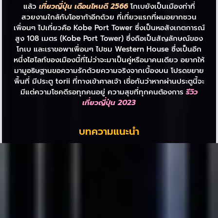
แล้ว
เที่ยวญี่ปุ่น เดือนไหนดี 2566
โกเบยังเป็นเมืองท่าที่
สวยงามใกล้กับโอซาก้าอีกด้วย ที่เที่ยวแรกที่ผมอยากชวน
เพื่อนๆ ไปเที่ยวคือ Kobe Port Tower ซึ่งเป็นหอสังเกตการณ์
สูง 108 เมตร (Kobe Port Tower) ซึ่งถือเป็นสัญลักษณ์ของ
โกเบ และเราขอพาเพื่อนๆ ไปชม Western House ซึ่งเป็นอีก
หนึ่งไฮไลท์ของเมืองนี้ที่ไม่ว่าจะมาเป็นคู่หรือมาคนเดียว อยากให้
มามูอธิษฐานขอความรักด้วยความจริงจากเบื้องบน โปรดขยาย
พื้นที่ มีประตู torii ที่ทางเข้าศาลเจ้า เชื่อกันว่าหากผ่านประตูนี้จะ
มีแต่ความโชคดีรอทุกคนอยู่ ความสุขที่ทุกคนต้องการ
รีวิว
เที่ยวญี่ปุ่น 2023
บทความแนะนำ